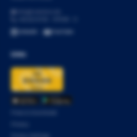
+49 (0) 6732 - 979 90 - 0
YouTube
LinkedIn
Links
Press & Downloads
Privacy
Privacy Settings