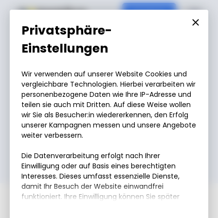
Contact
Privatsphäre-
Einstellungen
Wir verwenden auf unserer Website Cookies und
vergleichbare Technologien. Hierbei verarbeiten wir
Appointment Booking
personenbezogene Daten wie Ihre IP-Adresse und
teilen sie auch mit Dritten. Auf diese Weise wollen
Let's get in touch.
wir Sie als Besucher:in wiedererkennen, den Erfolg
unserer Kampagnen messen und unsere Angebote
weiter verbessern.
Die Datenverarbeitung erfolgt nach Ihrer
Einwilligung oder auf Basis eines berechtigten
Interesses. Dieses umfasst essenzielle Dienste,
damit Ihr Besuch der Website einwandfrei
funktioniert. Ihre Einwilligung können Sie später
jederzeit unter „Datenschutzeinstellung“ am Ende
der Website mit Wirkung für die Zukunft widerrufen