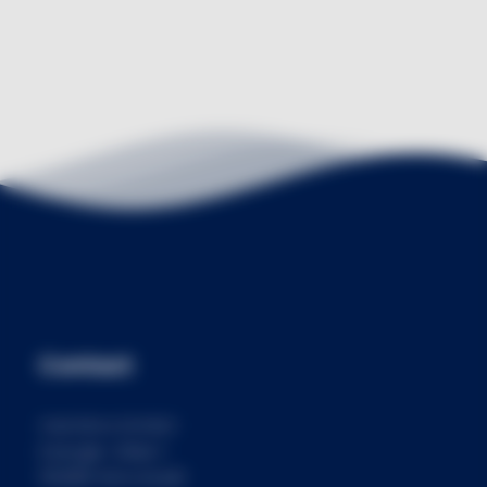
Contact
membra GmbH
Energie-Allee 1
55286 Wörrstadt