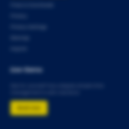
Press & Downloads
Privacy
Privacy Settings
Sitemap
Imprint
Live-Demo
See for yourself how uniquely simple time
management is with membra!
Book now