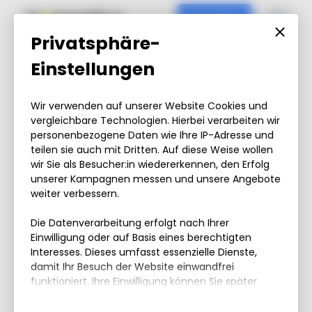
Kontakt
Privatsphäre-
Einstellungen
einfach. sicher. schnell.
membra
®
ist Ihre
Wir verwenden auf unserer Website Cookies und
vergleichbare Technologien. Hierbei verarbeiten wir
Lösung für
personenbezogene Daten wie Ihre IP-Adresse und
teilen sie auch mit Dritten. Auf diese Weise wollen
Abwesenheiten.
wir Sie als Besucher:in wiedererkennen, den Erfolg
unserer Kampagnen messen und unsere Angebote
weiter verbessern.
Die Datenverarbeitung erfolgt nach Ihrer
Einwilligung oder auf Basis eines berechtigten
Interesses. Dieses umfasst essenzielle Dienste,
damit Ihr Besuch der Website einwandfrei
funktioniert. Ihre Einwilligung können Sie später
jederzeit unter „Datenschutzeinstellung“ am Ende
der Website mit Wirkung für die Zukunft widerrufen